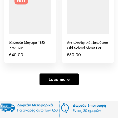
HOT
Μπλούζα Μάγειρα TM5
Αντιολισθητικά Παπούτσια
Χακί ΚΜ
Old School Shoes For
Crews
€
40.00
€
60.00
Load more