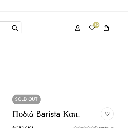
62
SOLD
OUT
Ποδιά Barista Καπ.
€
29.00
0 reviews