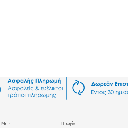
ς Μου
Προφίλ