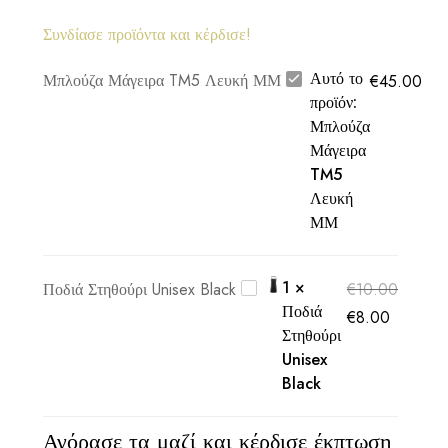
Συνδίασε προϊόντα και κέρδισε!
Αυτό το
Μπλούζα Μάγειρα TM5 Λευκή ΜΜ
€
45.00
προϊόν:
Μπλούζα
Μάγειρα
TM5
Λευκή
ΜΜ
1
×
Ποδιά Στηθούρι Unisex Black
€
10.00
Ποδιά
€
8.00
Στηθούρι
Unisex
Black
Αγόρασε τα μαζί και κέρδισε έκπτωση