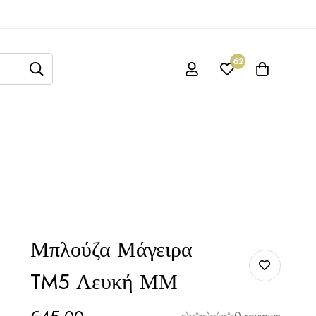
62
Μπλούζα Μάγειρα
TM5 Λευκή ΜΜ