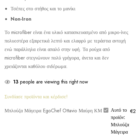
Τσέπες στο στήθος και το μανίκι
Non-Iron
Το microfiber είναι ένα υλικό κατασκευασμένο από μικρο-ίνες
πολυεστέρα εξαιρετικά λεπτό και ελαφρύ με τεράστια αντοχή
ενώ παράλληλα είναι απαλό στην υφή. Τα ρούχα από
microfiber στεγνώνουν πολύ γρήγορα, άνετα και δεν
χρειάζονται καθόλου σιδέρωμα.
13
people are viewing this right now
Συνδίασε προϊόντα και κέρδισε!
Αυτό το
Μπλούζα Μάγειρα EgoChef Ottavio Μαύρη ΚΜ
€
2
προϊόν:
Μπλούζα
Μάγειρα