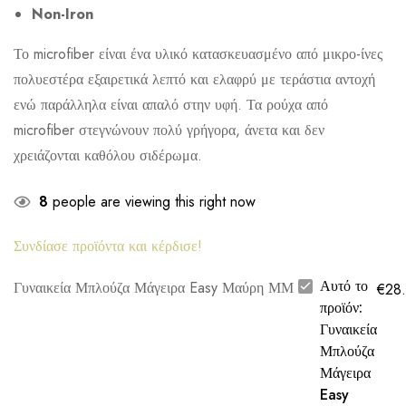
Non-Iron
Το microfiber είναι ένα υλικό κατασκευασμένο από μικρο-ίνες
πολυεστέρα εξαιρετικά λεπτό και ελαφρύ με τεράστια αντοχή
ενώ παράλληλα είναι απαλό στην υφή. Τα ρούχα από
microfiber στεγνώνουν πολύ γρήγορα, άνετα και δεν
χρειάζονται καθόλου σιδέρωμα.
8
people are viewing this right now
Συνδίασε προϊόντα και κέρδισε!
Αυτό το
Γυναικεία Μπλούζα Μάγειρα Easy Μαύρη ΜΜ
€
28
προϊόν:
Γυναικεία
Μπλούζα
Μάγειρα
Easy