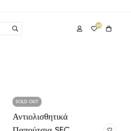
62
SOLD
OUT
Αντιολισθητικά
Παπούτσια SFC