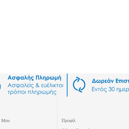
ς Μου
Προφίλ